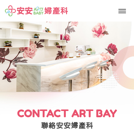
高雄婦產科,高雄試管嬰兒,安安試管嬰兒,不孕症檢查,人工受孕,冷凍精卵,精
卵捐贈,精卵受贈
CONTACT ART BAY
聯絡安安婦產科