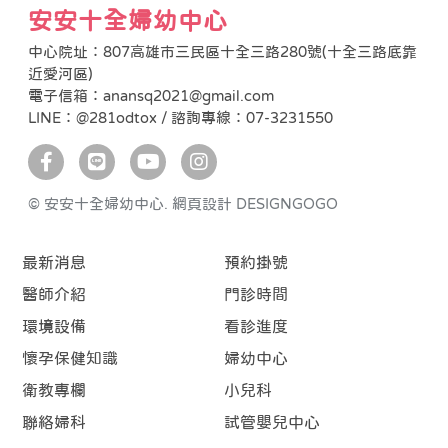
安安十全婦幼中心
中心院址：807高雄市三民區十全三路280號(十全三路底靠
近愛河區)
電子信箱：anansq2021@gmail.com
LINE：@281odtox / 諮詢專線：07-3231550
© 安安十全婦幼中心.
網頁設計 DESIGNGOGO
最新消息
預約掛號
醫師介紹
門診時間
環境設備
看診進度
懷孕保健知識
婦幼中心
衛教專欄
小兒科
聯絡婦科
試管嬰兒中心