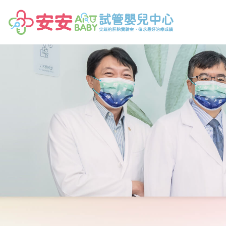
安安十全婦幼中心,高雄試管嬰兒,高雄婦產科,高雄小兒科,不孕症檢查,人工受