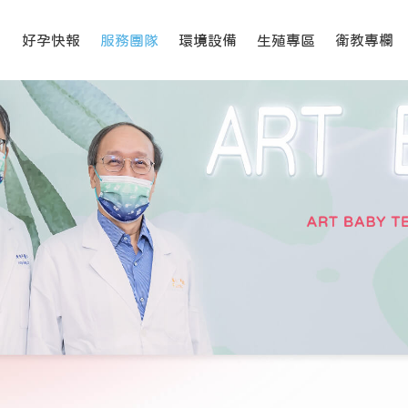
孕,冷凍精卵,精卵捐贈,精卵受贈
好孕快報
服務團隊
環境設備
生殖專區
衛教專欄