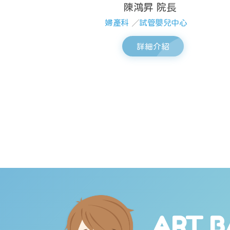
陳鴻昇 院長
婦產科
／
試管嬰兒中心
詳細介紹
ART B