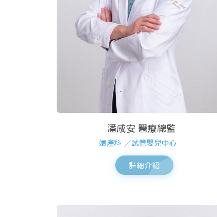
潘咸安 醫療總監
婦產科
／
試管嬰兒中心
詳細介紹