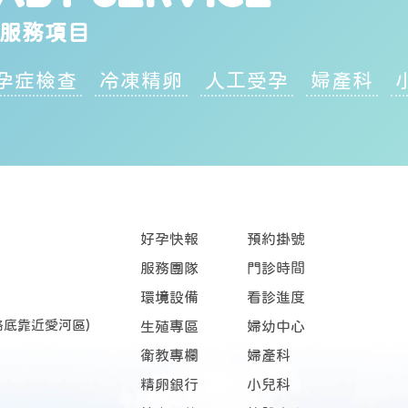
服務項目
孕症檢查
冷凍精卵
人工受孕
婦產科
好孕快報
預約掛號
服務團隊
門診時間
環境設備
看診進度
路底靠近愛河區)
生殖專區
婦幼中心
衛教專欄
婦產科
精卵銀行
小兒科