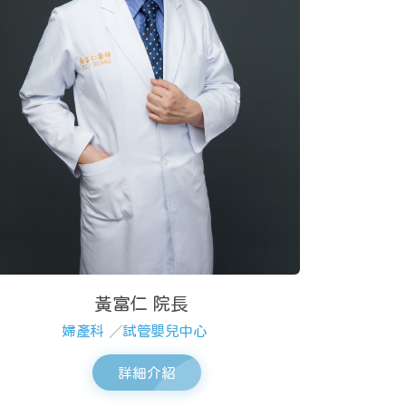
黃富仁 院長
婦產科
／
試管嬰兒中心
詳細介紹