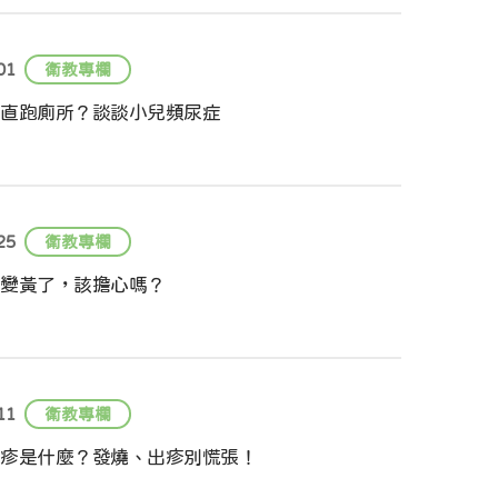
01
衛教專欄
直跑廁所？談談小兒頻尿症
25
衛教專欄
變黃了，該擔心嗎？
11
衛教專欄
疹是什麼？發燒、出疹別慌張！