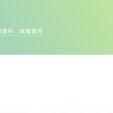
婦產科
試管嬰兒