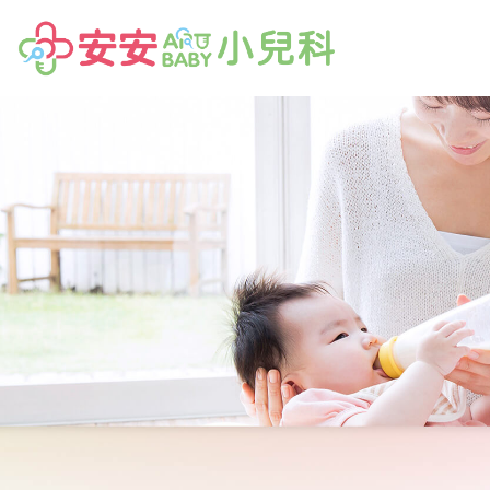
高雄小兒科,高雄婦產科,高雄試管嬰兒,安安試管嬰兒,不孕症檢查,人工受孕,