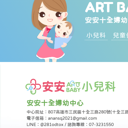
ART B
安安十全婦幼
小兒科
兒童
安安十全婦幼中心
中心院址：807高雄市三民區十全三路280號(十全三
電子信箱：anansq2021@gmail.com
LINE：@281odtox / 諮詢專線：07-3231550