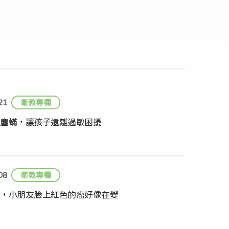
21
衛教專欄
塵蟎，讓孩子遠離過敏困擾
08
衛教專欄
，小朋友臉上紅色的瘤好像在變