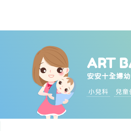
ART B
安安十全婦幼
小兒科
兒童