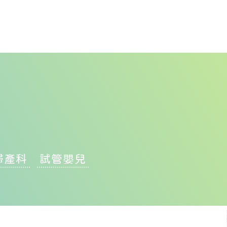
婦產科
試管嬰兒