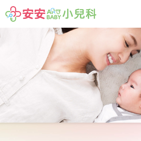
高雄小兒科,高雄婦產科,高雄試管嬰兒,安安試管嬰兒,不孕症檢查,人工受孕,