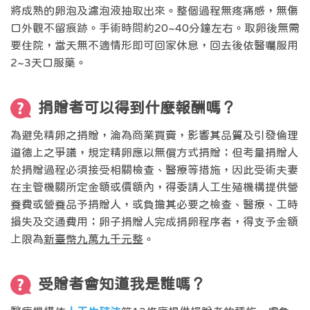
將成熟的卵泡及濾泡液抽取出來。整個過程無疼痛感，無傷
口外觀不留痕跡。手術時間約20~40分鐘左右。取卵後無需
要住院，當天無不適情形即可回家休息，回去後依醫囑服用
2~3天口服藥。
捐贈者可以得到什麼報酬嗎？
為避免精卵之捐贈，淪為商業買賣，影響其品質及引發倫理
道德上之爭議，規定精卵應以無償方式捐贈；但考量捐贈人
於捐贈過程必須接受相關檢查、醫療等措施，因此受術夫妻
在主管機關所定金額或價額內，得委請人工生殖機構提供營
養費或營養品予捐贈人，或負擔其必要之檢查、醫療、工時
損失及交通費用；卵子捐贈人完成捐卵程序者，得支予金額
上限為
新臺幣九萬九千元整
。
受贈者會知道我是誰嗎？