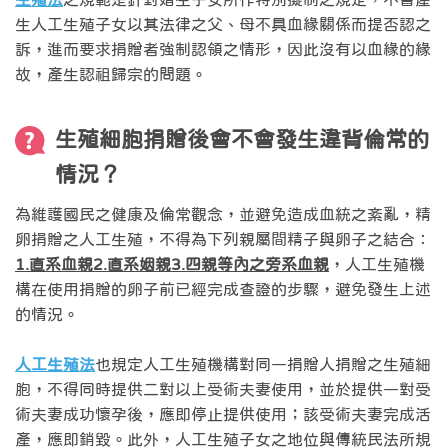
生人工生殖子女以其法律之父、母不具血緣關係而提否認之
訴，進而要求捐贈者強制認領之情形，因此沒有以血緣的緣
故，產生認祖歸宗的問題。
生殖細胞捐贈後會不會發生違背倫常的
情況？
為維護國民之健康及倫常觀念，並避免造成血統之紊亂，精
卵捐贈之人工生殖，不得為下列親屬間精子與卵子之結合：
1.直系血親2.直系姻親3.四親等內之旁系血親
，人工生殖機
構在使用捐贈的卵子前已經完成查證的步驟，避免發生上述
的情況。
人工生殖法
也規定人工生殖機構對同一捐贈人捐贈之生殖細
胞，不得同時提供二對以上受術夫妻使用，並於提供一對受
術夫妻成功懷孕後，應即停止提供使用；該受術夫妻完成活
產，應即銷毀。此外，人工生殖子女之地位與傳統民法所規