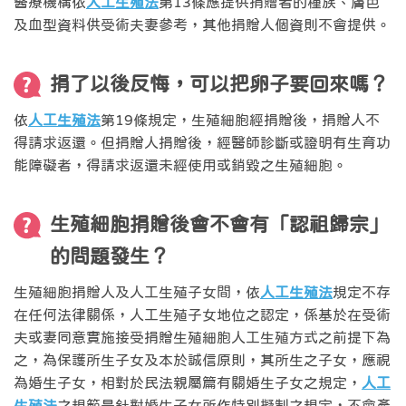
醫療機構依
人工生殖法
第13條應提供捐贈者的種族、膚色
及血型資料供受術夫妻參考，其他捐贈人個資則不會提供。
捐了以後反悔，可以把卵子要回來嗎？
依
人工生殖法
第19條規定，生殖細胞經捐贈後，捐贈人不
得請求返還。但捐贈人捐贈後，經醫師診斷或證明有生育功
能障礙者，得請求返還未經使用或銷毀之生殖細胞。
生殖細胞捐贈後會不會有「認祖歸宗」
的問題發生？
生殖細胞捐贈人及人工生殖子女間，依
人工生殖法
規定不存
在任何法律關係，人工生殖子女地位之認定，係基於在受術
夫或妻同意實施接受捐贈生殖細胞人工生殖方式之前提下為
之，為保護所生子女及本於誠信原則，其所生之子女，應視
為婚生子女，相對於民法親屬篇有關婚生子女之規定，
人工
生殖法
之規範是針對婚生子女所作特別擬制之規定，不會產