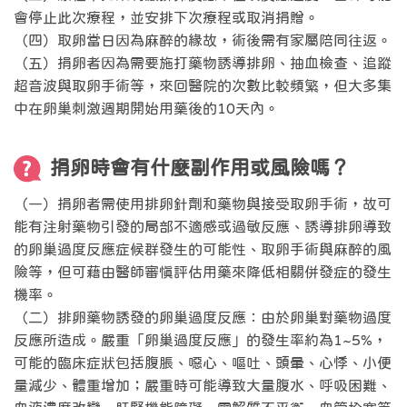
會停止此次療程，並安排下次療程或取消捐贈。
（四）取卵當日因為麻醉的緣故，術後需有家屬陪同往返。
（五）捐卵者因為需要施打藥物誘導排卵、抽血檢查、追蹤
超音波與取卵手術等，來回醫院的次數比較頻繁，但大多集
中在卵巢刺激週期開始用藥後的10天內。
捐卵時會有什麼副作用或風險嗎？
（一）捐卵者需使用排卵針劑和藥物與接受取卵手術，故可
能有注射藥物引發的局部不適感或過敏反應、誘導排卵導致
的卵巢過度反應症候群發生的可能性、取卵手術與麻醉的風
險等，但可藉由醫師審慎評估用藥來降低相關併發症的發生
機率。
（二）排卵藥物誘發的卵巢過度反應：由於卵巢對藥物過度
反應所造成。嚴重「卵巢過度反應」的發生率約為1~5%，
可能的臨床症狀包括腹脹、噁心、嘔吐、頭暈、心悸、小便
量減少、體重增加；嚴重時可能導致大量腹水、呼吸困難、