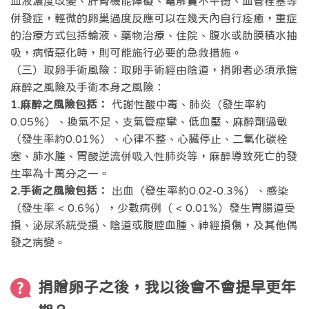
血液濃度改變、肝腎機能障礙、電解質不平衡、血管栓塞等
併發症，輕微的卵巢過度反應可以在幾天內自行痊癒，重症
的治療方式包括輸液、藥物治療、住院、腹水或肋膜積水抽
吸，病情惡化時，則可能施行必要的急救措施。
（三）取卵手術風險：取卵手術經由陰道，捐卵者必須承擔
麻醉之風險及手術本身之風險：
1.麻醉之風險包括：
代謝性酸中毒、肺炎（發生率約
0.05％）、換氣不足、支氣管痙攣、低血壓、麻醉劑過敏
（發生率約0.01％）、心律不整、心臟停止、二氧化碳栓
塞、肺水腫、胃酸逆流併吸入性肺炎等，麻醉導致死亡的發
生率為十萬分之一。
2.手術之風險包括：
出血（發生率約0.02-0.3％）、感染
（發生率 < 0.6％），少數病例（ < 0.01%）發生胃腸道受
損、泌尿系統受損、陰道或腹腔血腫、神經損傷，及其他偶
發之病變。
捐贈卵子之後，我以後會不會提早更年