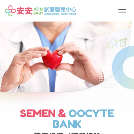
安安十全婦幼中心,高雄試管嬰兒,高雄婦產科,高雄小兒科,不孕症檢查,人工
受孕,冷凍精卵,精卵捐贈,精卵受贈
SEMEN &
OOCYTE
BANK